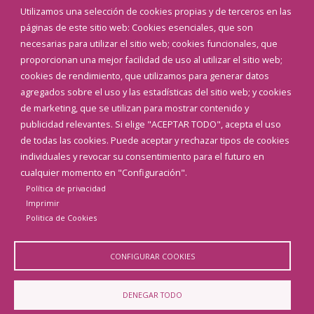
Eventos
Utilizamos una selección de cookies propias y de terceros en las
Corporación Municipal
páginas de este sitio web: Cookies esenciales, que son
Teléfonos de interés
necesarias para utilizar el sitio web; cookies funcionales, que
proporcionan una mejor facilidad de uso al utilizar el sitio web;
INICIAR SESIÓN
cookies de rendimiento, que utilizamos para generar datos
MAPA WEB
agregados sobre el uso y las estadísticas del sitio web; y cookies
de marketing, que se utilizan para mostrar contenido y
publicidad relevantes. Si elige "ACEPTAR TODO", acepta el uso
de todas las cookies. Puede aceptar y rechazar tipos de cookies
individuales y revocar su consentimiento para el futuro en
cualquier momento en "Configuración".
Política de privacidad
Imprimir
Politica de Cookies
CONFIGURAR COOKIES
Aviso Legal
Política de privacidad
Política de Cookies
DENEGAR TODO
Declaración de accesibilidad