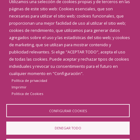
Utilizamos una selección de cookies propias y de terceros en las
Corporación Municipal
páginas de este sitio web: Cookies esenciales, que son
Teléfonos de interés
necesarias para utilizar el sitio web; cookies funcionales, que
proporcionan una mejor facilidad de uso al utilizar el sitio web;
INICIAR SESIÓN
cookies de rendimiento, que utilizamos para generar datos
MAPA WEB
agregados sobre el uso y las estadísticas del sitio web; y cookies
de marketing, que se utilizan para mostrar contenido y
publicidad relevantes. Si elige "ACEPTAR TODO", acepta el uso
de todas las cookies. Puede aceptar y rechazar tipos de cookies
individuales y revocar su consentimiento para el futuro en
cualquier momento en "Configuración".
Política de privacidad
Imprimir
Politica de Cookies
CONFIGURAR COOKIES
Aviso Legal
Política de privacidad
Política de Cookies
DENEGAR TODO
Declaración de accesibilidad