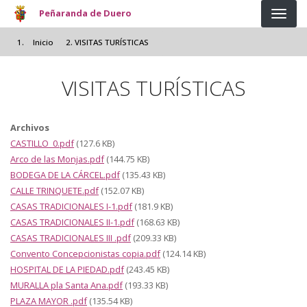
Pasar al contenido principal
Peñaranda de Duero
Inicio
VISITAS TURÍSTICAS
VISITAS TURÍSTICAS
Archivos
CASTILLO_0.pdf
(127.6 KB)
Arco de las Monjas.pdf
(144.75 KB)
BODEGA DE LA CÁRCEL.pdf
(135.43 KB)
CALLE TRINQUETE.pdf
(152.07 KB)
CASAS TRADICIONALES I-1.pdf
(181.9 KB)
CASAS TRADICIONALES II-1.pdf
(168.63 KB)
CASAS TRADICIONALES III .pdf
(209.33 KB)
Convento Concepcionistas copia.pdf
(124.14 KB)
HOSPITAL DE LA PIEDAD.pdf
(243.45 KB)
MURALLA pla Santa Ana.pdf
(193.33 KB)
PLAZA MAYOR .pdf
(135.54 KB)