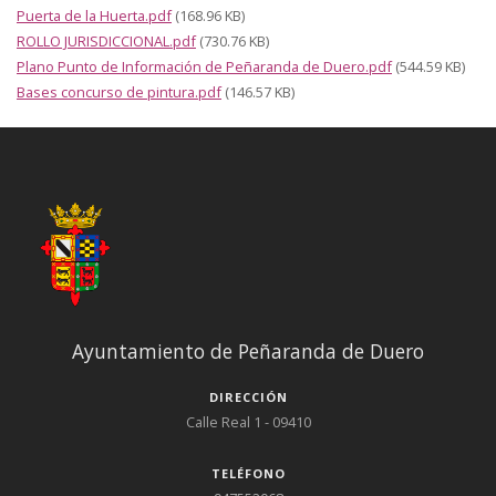
Puerta de la Huerta.pdf
(168.96 KB)
ROLLO JURISDICCIONAL.pdf
(730.76 KB)
Plano Punto de Información de Peñaranda de Duero.pdf
(544.59 KB)
Bases concurso de pintura.pdf
(146.57 KB)
Ayuntamiento de Peñaranda de Duero
DIRECCIÓN
Calle Real 1 - 09410
TELÉFONO