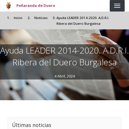
Pasar al contenido principal
Peñaranda de Duero
Inicio
Noticias
Ayuda LEADER 2014-2020. A.D.R.I.
Ribera del Duero Burgalesa
Ayuda LEADER 2014-2020. A.D.R.I.
Ribera del Duero Burgalesa
4 Abril, 2024
Últimas noticias