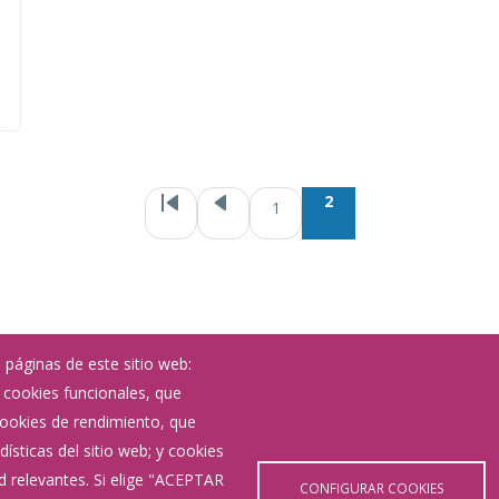
Paginación
2
1
 páginas de este sitio web:
; cookies funcionales, que
Noticias
 cookies de rendimiento, que
Eventos
ísticas del sitio web; y cookies
Corporación Municipal
d relevantes. Si elige "ACEPTAR
Teléfonos de interés
CONFIGURAR COOKIES