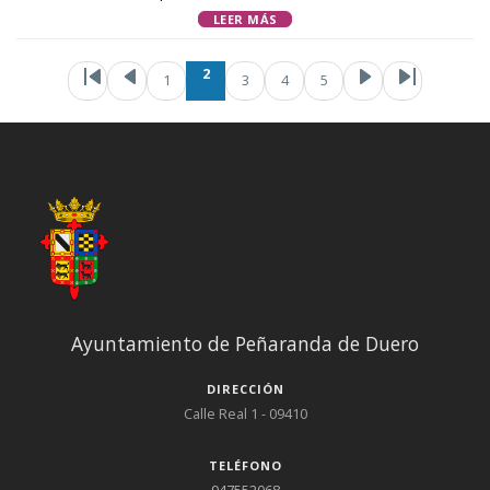
LEER MÁS
Paginación
Primera página
Página anterior
Página ac
Page
Pa
2
1
3
4
5
Ayuntamiento de Peñaranda de Duero
DIRECCIÓN
Calle Real 1 - 09410
TELÉFONO
947552068